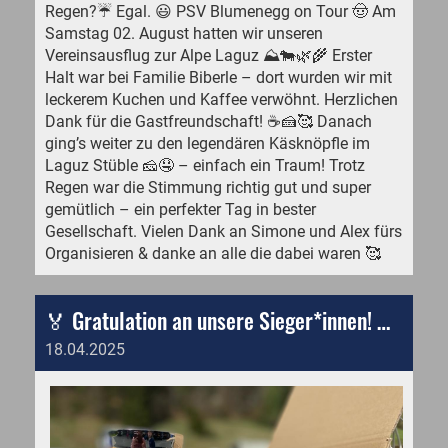
Regen?☔️ Egal. 😃 PSV Blumenegg on Tour 🤠 Am
Samstag 02. August hatten wir unseren
Vereinsausflug zur Alpe Laguz ⛰️🐄🌿🌾 Erster
Halt war bei Familie Biberle – dort wurden wir mit
leckerem Kuchen und Kaffee verwöhnt. Herzlichen
Dank für die Gastfreundschaft! ☕🍰🥰 Danach
ging’s weiter zu den legendären Käsknöpfle im
Laguz Stüble 🧀🤤 – einfach ein Traum! Trotz
Regen war die Stimmung richtig gut und super
gemütlich – ein perfekter Tag in bester
Gesellschaft. Vielen Dank an Simone und Alex fürs
Organisieren & danke an alle die dabei waren 🥰
🏅 Gratulation an unsere Sieger*innen! 🐴✨
18.04.2025